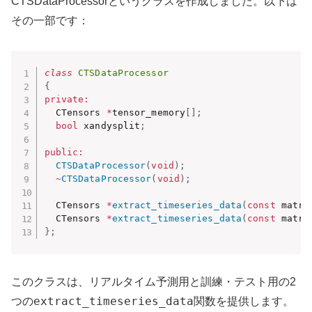
CTSDataProcessorというクラスを作成しました。以下は
その一部です：
class
CTSDataProcessor
{
private
:
  CTensors 
*
tensor_memory
[
]
;
bool
 xandysplit
;
public
:
CTSDataProcessor
(
void
)
;
~
CTSDataProcessor
(
void
)
;
  CTensors 
*
extract_timeseries_data
(
const
 matri
  CTensors 
*
extract_timeseries_data
(
const
 matri
}
;
このクラスは、リアルタイム予測用と訓練・テスト用の2
extract_timeseries_data
つの
関数を提供します。