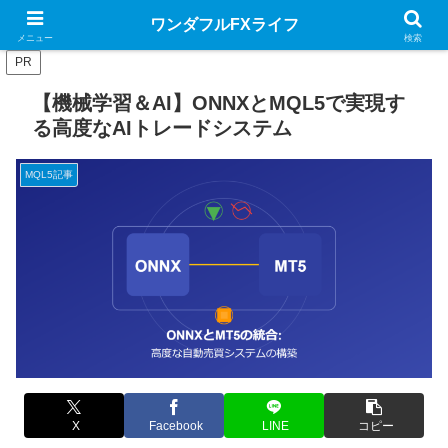
MQL言語のお役立ちサイト
ワンダフルFXライフ
メニュー
検索
PR
【機械学習＆AI】ONNXとMQL5で実現す
る高度なAIトレードシステム
MQL5記事
X
Facebook
LINE
コピー