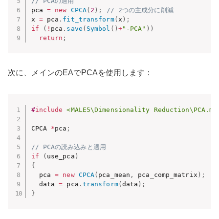
// PCAの適用
pca 
=
new
CPCA
(
2
)
;
// 2つの主成分に削減
x 
=
 pca
.
fit_transform
(
x
)
;
if
(
!
pca
.
save
(
Symbol
(
)
+
"-PCA"
)
)
return
;
次に、メインのEAでPCAを使用します：
#
include
<MALE5\Dimensionality Reduction\PCA.mq
CPCA 
*
pca
;
// PCAの読み込みと適用
if
(
use_pca
)
{
  pca 
=
new
CPCA
(
pca_mean
,
 pca_comp_matrix
)
;
  data 
=
 pca
.
transform
(
data
)
;
}