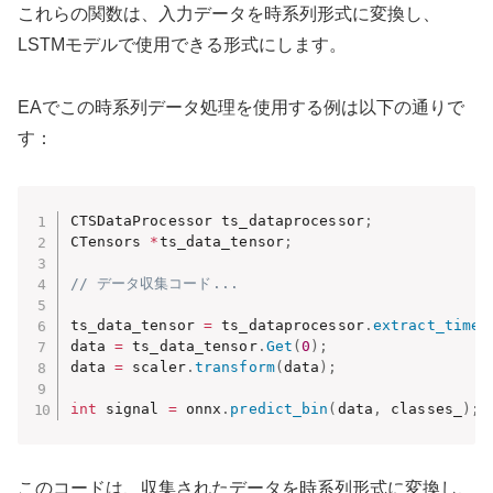
これらの関数は、入力データを時系列形式に変換し、
LSTMモデルで使用できる形式にします。
EAでこの時系列データ処理を使用する例は以下の通りで
す：
CTSDataProcessor ts_dataprocessor
;
CTensors 
*
ts_data_tensor
;
// データ収集コード...
ts_data_tensor 
=
 ts_dataprocessor
.
extract_times
data 
=
 ts_data_tensor
.
Get
(
0
)
;
data 
=
 scaler
.
transform
(
data
)
;
int
 signal 
=
 onnx
.
predict_bin
(
data
,
 classes_
)
;
このコードは、収集されたデータを時系列形式に変換し、