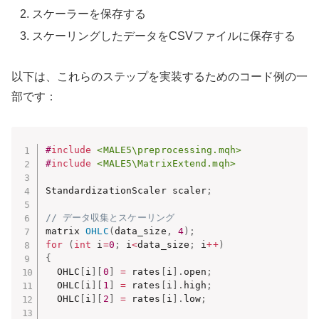
スケーラーを保存する
スケーリングしたデータをCSVファイルに保存する
以下は、これらのステップを実装するためのコード例の一
部です：
#
include
<MALE5\preprocessing.mqh>
#
include
<MALE5\MatrixExtend.mqh>
StandardizationScaler scaler
;
// データ収集とスケーリング
matrix 
OHLC
(
data_size
,
4
)
;
for
(
int
 i
=
0
;
 i
<
data_size
;
 i
++
)
{
  OHLC
[
i
]
[
0
]
=
 rates
[
i
]
.
open
;
  OHLC
[
i
]
[
1
]
=
 rates
[
i
]
.
high
;
  OHLC
[
i
]
[
2
]
=
 rates
[
i
]
.
low
;