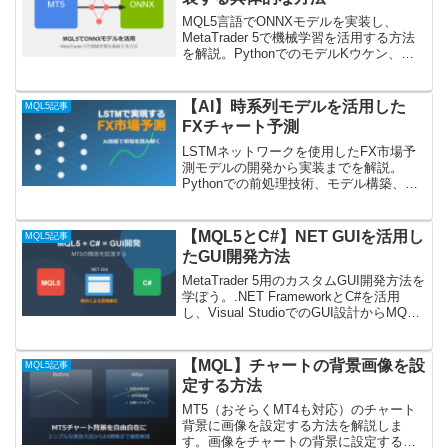
MQL5言語でONNXモデルを実装し、
MetaTrader 5で機械学習を活用する方法
を解説。PythonでのモデルKウケン、
MQL5での実装、EAへの組み込み、バッ
クテストまで網羅。自動取引の新たな可
能性を探る。
【AI】時系列モデルを活用した
MQL5記事
FXチャート予測
LSTMネットワークを使用したFX市場予
測モデルの開発から実装までを解説。
Pythonでの前処理技術、モデル構築、
MQL5への移行方法を詳細に紹介。AIを活
用したFXトレードを目指すトレーダーや
開発者向けの実践的ガイド。
【MQL5とC#】NET GUIを活用し
MQL5記事
たGUI開発方法
MetaTrader 5用のカスタムGUI開発方法を
学ぼう。.NET FrameworkとC#を活用
し、Visual StudioでのGUI設計からMQL
プログラムとの統合まで詳しく解説。よ
り高度な取引ツール開発のための完全ガ
イド。
【MQL】チャートの背景画像を設
MQL5記事
定する方法
MT5（おそらくMT4も対応）のチャート
背景に画像を設定する方法を解説しま
す。画像をチャートの背景に設定する際