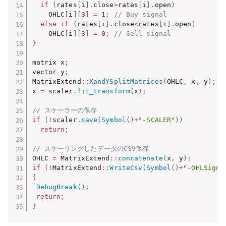
if
(
rates
[
i
]
.
close
>
rates
[
i
]
.
open
)
    OHLC
[
i
]
[
3
]
=
1
;
// Buy signal
else
if
(
rates
[
i
]
.
close
<
rates
[
i
]
.
open
)
    OHLC
[
i
]
[
3
]
=
0
;
// Sell signal
}
matrix x
;
vector y
;
MatrixExtend
::
XandYSplitMatrices
(
OHLC
,
 x
,
 y
)
;
x 
=
 scaler
.
fit_transform
(
x
)
;
// スケーラーの保存
if
(
!
scaler
.
save
(
Symbol
(
)
+
"-SCALER"
)
)
return
;
// スケーリングしたデータのCSV保存
OHLC 
=
 MatrixExtend
::
concatenate
(
x
,
 y
)
;
if
(
!
MatrixExtend
::
WriteCsv
(
Symbol
(
)
+
"-OHLSigna
{
DebugBreak
(
)
;
return
;
}