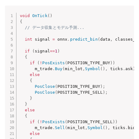
void
OnTick
(
)
{
// データ収集とモデル予測...
int
 signal 
=
 onnx
.
predict_bin
(
data
,
 classes_
)
if
(
signal
==
1
)
{
if
(
!
PosExists
(
POSITION_TYPE_BUY
)
)
      m_trade
.
Buy
(
min_lot
,
Symbol
(
)
,
 ticks
.
ask
)
;
else
{
PosClose
(
POSITION_TYPE_BUY
)
;
PosClose
(
POSITION_TYPE_SELL
)
;
}
}
else
{
if
(
!
PosExists
(
POSITION_TYPE_SELL
)
)
      m_trade
.
Sell
(
min_lot
,
Symbol
(
)
,
 ticks
.
bid
)
else