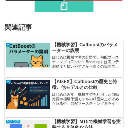
関連記事
【機械学習】Catboostのパラメ
AI
ーターの説明
はじめに機械学習の分野で、勾配ブース
ティング（Gradient Boosting）は高い予
測精度と扱いやすさから多くの場面で利
用されています。その中でもCatBoost
は、カテゴリ変数を自動的に処理できる
点や過学習に強い点が評価され、分類
【AI×FX】Catboostの歴史と特
AI
問...
徴。他モデルとの比較
はじめに近年、機械学習を利用した自動
売買や相場予測モデルの精度向上が求め
られる中、勾配ブースティング系ライブ
ラリの中でも特に「カテゴリカル変数の
扱い」に強みを持つCatBoostが注目を集
めています。本記事では、機械学習トレ
【機械学習】MT5で機械学習を実
ーダーをターゲッ...
MQL5記事
装する具体的な方法