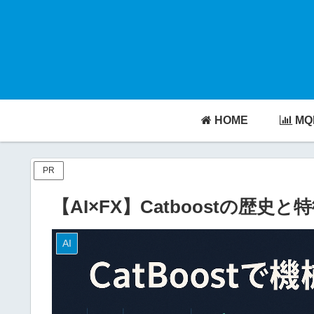
HOME
MQ
PR
【AI×FX】Catboostの歴
AI