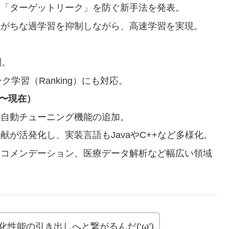
、「ターゲットリーク」を防ぐ新手法を発表。
りがちな過学習を抑制しながら、高速学習を実現。
開。
学習（Ranking）にも対応。
8〜現在）
タ自動チューニング機能の追加。
が活発化し、実装言語もJavaやC++など多様化。
レコメンデーション、医療データ解析など幅広い領域
化性能の引き出しへと繋がるんだ(‘ω’)