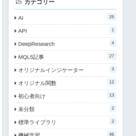
カテゴリー
25
AI
1
API
4
DeepResearch
27
MQL5記事
3
オリジナルインジケーター
12
オリジナル関数
13
初心者向け
2
未分類
2
標準ライブラリ
46
機械学習